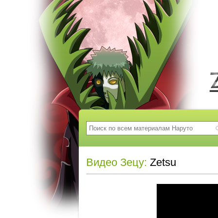
Видео Зецу:
Zetsu