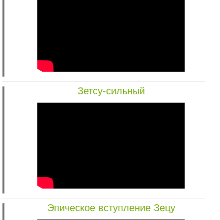
Зетсу-сильный
Эпическое вступление Зецу