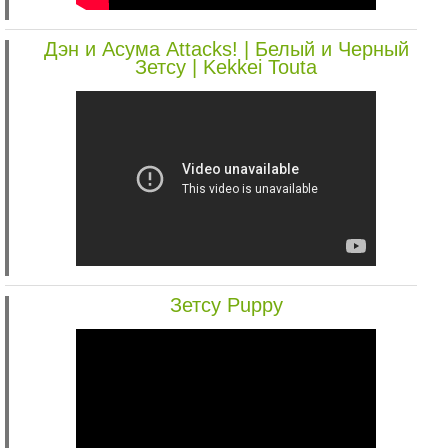
Дэн и Асума Attacks! | Белый и Черный
Зетсу | Kekkei Touta
Зетсу Puppy