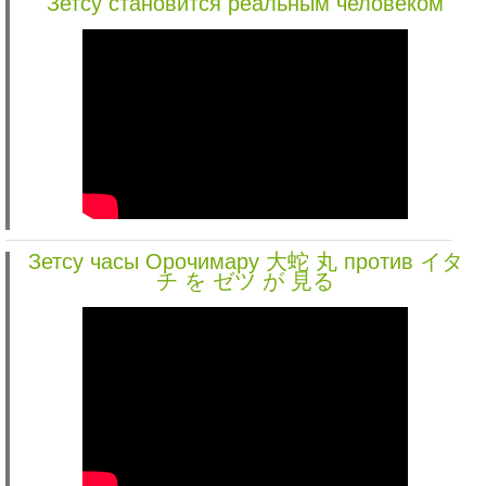
Зетсу становится реальным человеком
Зетсу часы Орочимару 大蛇 丸 против イタ
チ を ゼツ が 見る