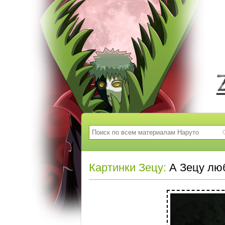
Картинки Зецу:
А Зецу люб